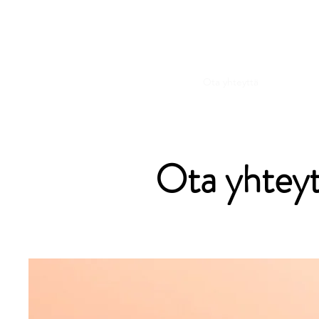
PRAY.FI
Koti
Haastattelu
Kauppa
Ota yhteyttä
Kuinka ruk
Ota yhteyt