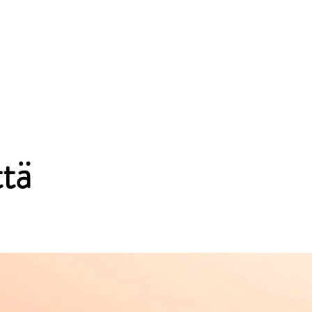
oilla
tä