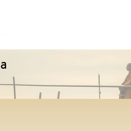
oilla
la