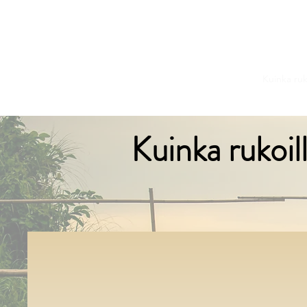
PRAY.FI
Koti
Haastattelu
Kauppa
Ota yhteyttä
Kuinka ruk
Kuinka rukoil